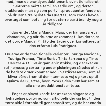
med, men da brandyproduktionen blev nationaliseret i
1930’erne måtte familien sadle om, og derfor
etablerede man sig som portvinsproducenter funderet
på druerne fra Quinta da Quartas, som Pocas havde
overtaget som betaling for et større parti brandy nogle
år tidligere.
I dag er det Maria Manual Maia, der har ansvaret i
vinmarken, og når druerne ankommer til kælderen er
det Jorge Manual Pintão der tager over konsulteret af
den erfarne Luis Rodrigues.
Druerne er de traditionelle varianter Touriga Nacional,
Touriga Franca, Tinta Roriz, Tinta Barroca og Tinto
Cão fra 40 til 60 år gamle vinstokke, og der sker en
rutinemæssig sortering under plukningen således at kun
de bedste druer kommer ned i plastikkasserne, som så
bliver båret frem til den nærmeste vej og kørt op til
Quinta da Quartas, hvor Pocas siden 1988 har samlet
alle sine produktionsfaciliteter.
Poças er blevet kendt for at skabe elegante og
behagelige portvine, som altid befinder sig lidt til den
tørre side i forhold til gennemsnittet, og de har endda