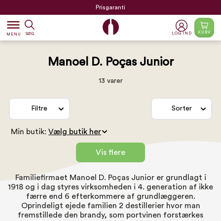
Prisgaranti
dehaze
KURV
LOG IND
SØG
MENU
Manoel D. Poças Junior
13 varer
Filtre
Sorter
Min butik:
Vis flere
Familiefirmaet Manoel D. Poças Junior er grundlagt i
1918 og i dag styres virksomheden i 4. generation af ikke
færre end 6 efterkommere af grundlæggeren.
Oprindeligt ejede familien 2 destillerier hvor man
fremstillede den brandy, som portvinen forstærkes