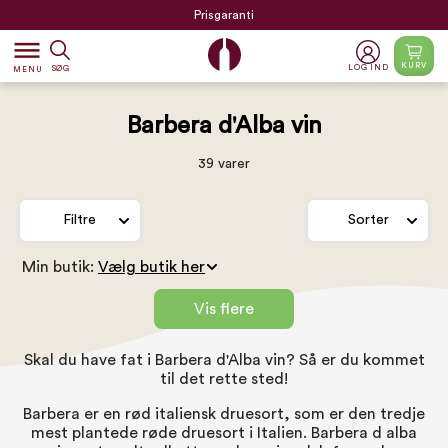
Prisgaranti
dehaze
KURV
LOG IND
SØG
MENU
Barbera d'Alba vin
39 varer
Filtre
Sorter
Min butik:
Vis flere
Skal du have fat i Barbera d'Alba vin? Så er du kommet
til det rette sted!
Barbera er en rød italiensk druesort, som er den tredje
mest plantede røde druesort i Italien. Barbera d alba