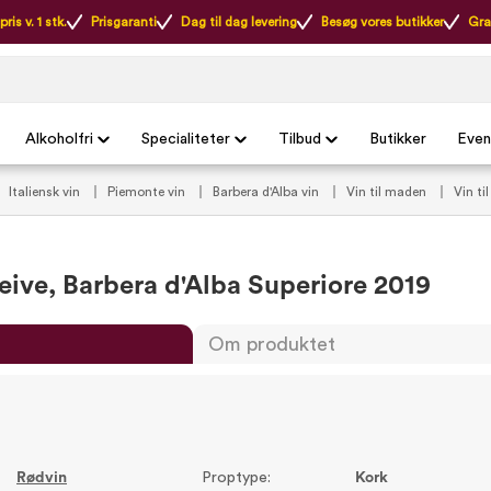
ris v. 1 stk.
Prisgaranti
Dag til dag levering
Besøg vores butikker
Gra
Alkoholfri
Specialiteter
Tilbud
Butikker
Even
Italiensk vin
Piemonte vin
Barbera d'Alba vin
Vin til maden
Vin ti
o di Neive
Vintilbud under 200 kr.
Vintilbud under 300 kr.
Et styk tilbu
Neive, Barbera d'Alba Superiore 2019
Om produktet
Rødvin
Proptype:
Kork