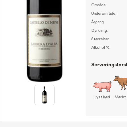
Område:
Underområde:
Årgang:
Dyrkning:
Størrelse:
Alkohol %:
Serveringsfors
Lyst kød
Mørkt