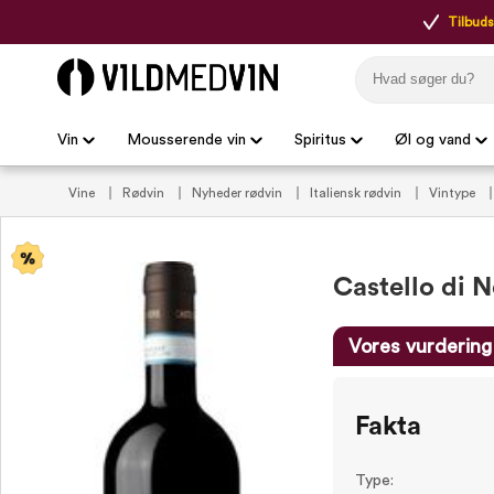
Tilbudsp
Vin
Mousserende vin
Spiritus
Øl og vand
Vine
Rødvin
Nyheder rødvin
Italiensk rødvin
Vintype
pasta
Vin tilbud
Rødvin tilbud
Vinproducenter
Castell
Castello di 
Vores vurdering
Fakta
Type: