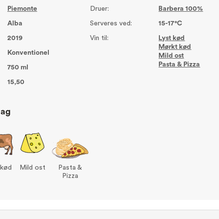
Piemonte
Druer:
Barbera 100%
Alba
Serveres ved:
15-17°C
2019
Vin til:
Lyst kød
Mørkt kød
Konventionel
Mild ost
Pasta & Pizza
750 ml
15,50
lag
 kød
Mild ost
Pasta &
Pizza