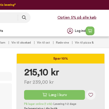
tis levering*
Optjen 5% på alle køb
Log ind
ts
l lam
Vin til oksekød
Vin til ost
Røde vine
Vin til pizza &
d
Sidste chance
Spar 10%
215,10 kr
Før 239,00 kr
Læg i kurv
På lager online
(1 stk)
-
Levering 1-2 dage
Se lagerstatus i din butik