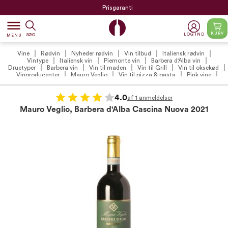
Prisgaranti
dehaze
KURV
LOG IND
SØG
MENU
Vine
Rødvin
Nyheder rødvin
Vin tilbud
Italiensk rødvin
Vintype
Italiensk vin
Piemonte vin
Barbera d'Alba vin
Druetyper
Barbera vin
Vin til maden
Vin til Grill
Vin til oksekød
Vinproducenter
Mauro Veglio
Vin til pizza & pasta
Pink vine
Vin til risotto
4.0
af 1 anmeldelser
Mauro Veglio, Barbera d'Alba Cascina Nuova 2021