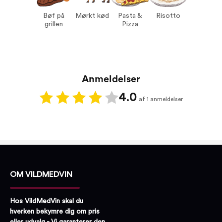
Pasta & Pizza
Bøf på
Mørkt kød
Pasta &
Risotto
Risotto
grillen
Pizza
Anmeldelser
4.0
af 1 anmeldelser
OM VILDMEDVIN
Hos VildMedVin skal du
hverken bekymre dig om pris
eller udvalg - Vi garanterer den