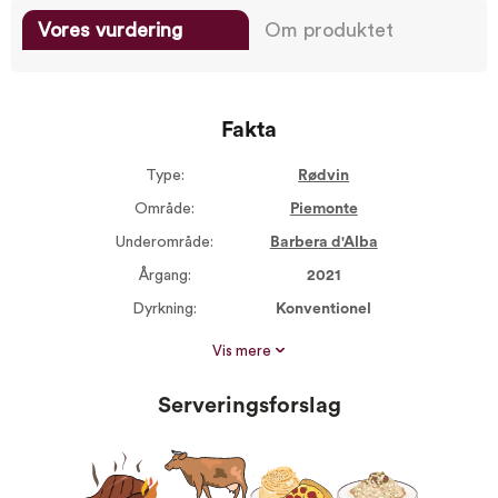
Vores vurdering
Om produktet
Fakta
Type:
Rødvin
Område:
Piemonte
Underområde:
Barbera d'Alba
Årgang:
2021
Dyrkning:
Konventionel
Størrelse:
750 ml
Vis mere
Alkohol %:
15,00
Serveringsforslag
Proptype:
Kork
Druer:
Barbera 100%
Vin til:
Bøf på grillen
Mørkt kød