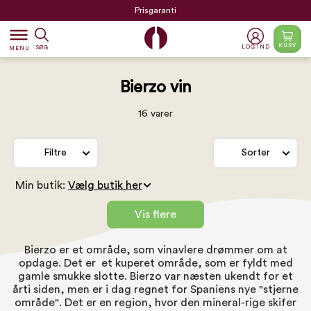
Prisgaranti
dehaze
KURV
LOG IND
SØG
MENU
Bierzo vin
16 varer
Filtre
Sorter
Min butik:
Vis flere
Bierzo er et område, som vinavlere drømmer om at
opdage. Det er et kuperet område, som er fyldt med
gamle smukke slotte. Bierzo var næsten ukendt for et
årti siden, men er i dag regnet for
Spaniens
nye "stjerne
område". Det er en region, hvor den mineral-rige skifer