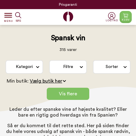
Prisgaranti
dehaze
KURV
LOG IND
SØG
MENU
Spansk vin
315 varer
Kategori
Filtre
Sorter
Min butik:
Vis flere
Leder du efter spanske vine af højeste kvalitet? Eller
bare en rigtig god hverdags vin fra Spanien?
Så er du kommet til det rette sted. Her på siden finder
du hele vores udvalg af spansk vin - både
spansk rødvin
,