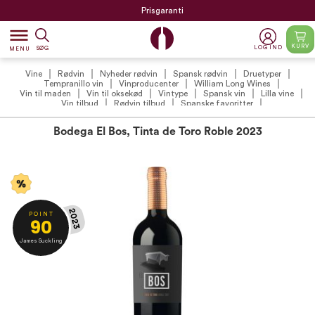
Prisgaranti
dehaze
KURV
LOG IND
SØG
MENU
Vine
Rødvin
Nyheder rødvin
Spansk rødvin
Druetyper
Tempranillo vin
Vinproducenter
William Long Wines
Vin til maden
Vin til oksekød
Vintype
Spansk vin
Lilla vine
Vin tilbud
Rødvin tilbud
Spanske favoritter
VildMedVins udvalgte spanske rødvine
VildMedVins udvalgte rødvin
VildMedVins anbefalinger
VildMedVins anbefalede rødvin (VIP)
Bodega El Bos, Tinta de Toro Roble 2023
Vintilbud under 100 kr.
Vin til kraftige oste
Anmeldte vine
James Suckling
Påske
Påskevin
2023
P O I N T
90
James Suckling