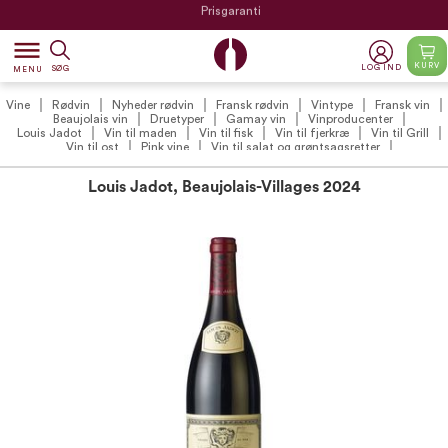
Prisgaranti
dehaze
KURV
LOG IND
SØG
MENU
Vine
Rødvin
Nyheder rødvin
Fransk rødvin
Vintype
Fransk vin
Beaujolais vin
Druetyper
Gamay vin
Vinproducenter
Louis Jadot
Vin til maden
Vin til fisk
Vin til fjerkræ
Vin til Grill
Vin til ost
Pink vine
Vin til salat og grøntsagsretter
Beaujolais rødvin
Louis Jadot, Beaujolais-Villages 2024