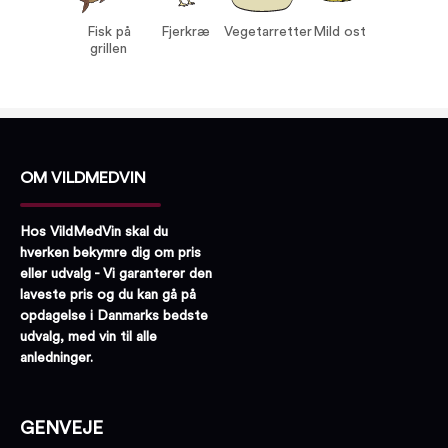
Vegetarretter
Fisk på
Fjerkræ
Vegetarretter
Mild ost
Mild ost
grillen
OM VILDMEDVIN
Hos VildMedVin skal du
hverken bekymre dig om pris
eller udvalg - Vi garanterer den
laveste pris og du kan gå på
opdagelse i Danmarks bedste
udvalg, med vin til alle
anledninger.
GENVEJE