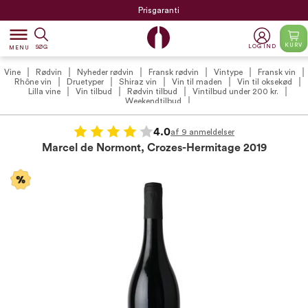
Prisgaranti
dehaze
KURV
LOG IND
SØG
MENU
Vine
Rødvin
Nyheder rødvin
Fransk rødvin
Vintype
Fransk vin
Rhône vin
Druetyper
Shiraz vin
Vin til maden
Vin til oksekød
Lilla vine
Vin tilbud
Rødvin tilbud
Vintilbud under 200 kr.
Weekendtilbud
4.0
af 9 anmeldelser
Marcel de Normont, Crozes-Hermitage 2019