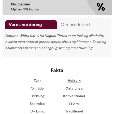
Bliv medlem
Optjen 5% bonus
Vores vurdering
Om produktet
Natureo White 0,0 % fra
Miguel Torres
er en frisk og alkoholfri
hvidvin med noter af grønne æbler, citrus og blomster. En let og
balanceret vin med en behagelig syre og ren afslutning.
Fakta
Type:
Hvidvin
Område:
Catalunya
Dyrkning:
Konventionel
Størrelse:
750 ml
Dyrkning:
Traditionel