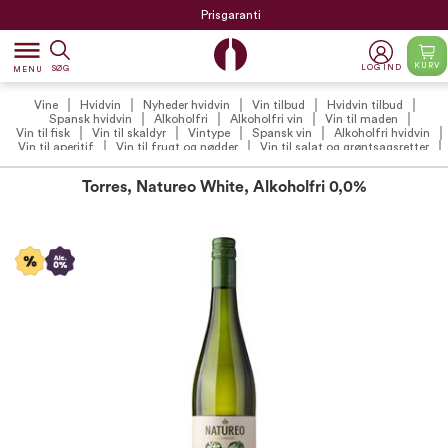
Prisgaranti
dehaze
KURV
LOG IND
SØG
MENU
Vine
Hvidvin
Nyheder hvidvin
Vin tilbud
Hvidvin tilbud
Spansk hvidvin
Alkoholfri
Alkoholfri vin
Vin til maden
Vin til fisk
Vin til skaldyr
Vintype
Spansk vin
Alkoholfri hvidvin
Vin til aperitif
Vin til frugt og nødder
Vin til salat og grøntsagsretter
Tør hvidvin
Vintilbud under 100 kr.
Natureo Alkoholfri
Torres, Natureo White, Alkoholfri 0,0%