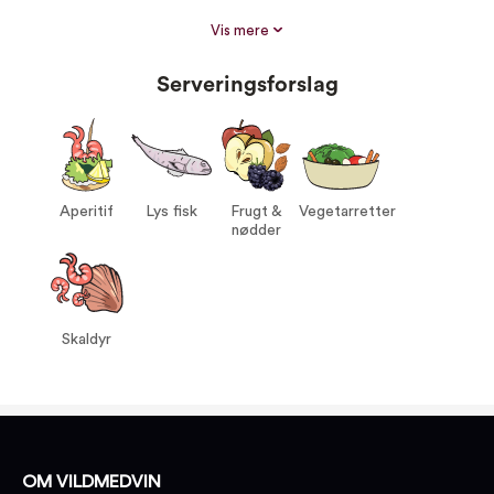
Proptype:
Skruelåg
Vis mere
Druer:
Muscat 100%
Serveringsforslag
Vin til:
Aperitif
Lys fisk
Frugt & nødder
Vegetarretter
Skaldyr
Aperitif
Lys fisk
Frugt &
Vegetarretter
nødder
Skaldyr
OM VILDMEDVIN