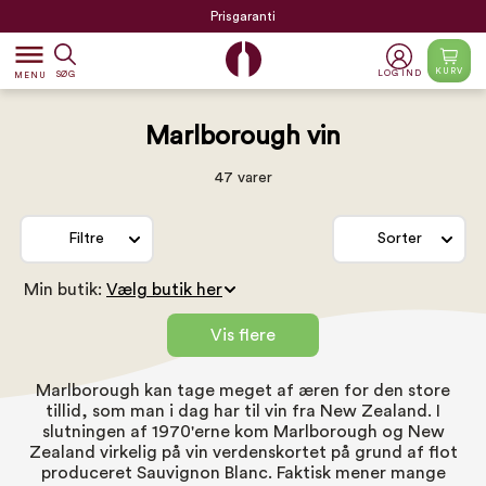
Prisgaranti
dehaze
KURV
LOG IND
SØG
MENU
Marlborough vin
47 varer
Filtre
Sorter
Min butik:
Vis flere
Marlborough kan tage meget af æren for den store
tillid, som man i dag har til vin fra
New Zealand
. I
slutningen af 1970'erne kom Marlborough og New
Zealand virkelig på vin verdenskortet på grund af flot
produceret
Sauvignon Blanc
. Faktisk mener mange