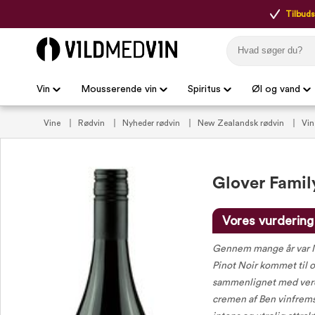
Tilbudsp
Vin
Mousserende vin
Spiritus
Øl og vand
Vine
Rødvin
Nyheder rødvin
New Zealandsk rødvin
Vi
Vin til oksekød
Pink vine
VildMedVins udvalgte rødvin
Vi
Glover Famil
Vores vurdering
Gennem mange år var N
Pinot Noir kommet til o
sammenlignet med verde
cremen af Ben vinfrems