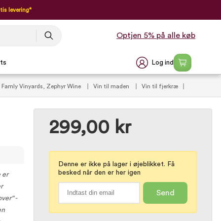
tis levering*
Optjen 5% på alle køb
Log ind
ts
 Famly Vinyards, Zephyr Wine
Vin til maden
Vin til fjerkræ
MedVins anbefalede rødvin (VIP)
Vin til kraftige oste
299,00 kr
Denne er ikke på lager i øjeblikket. Få
besked når den er her igen
 er
er
Send
ver" -
en