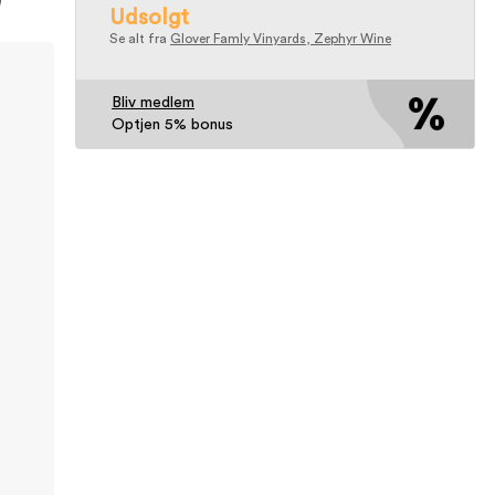
n
Udsolgt
Se alt fra
Glover Famly Vinyards, Zephyr Wine
Bliv medlem
Optjen 5% bonus