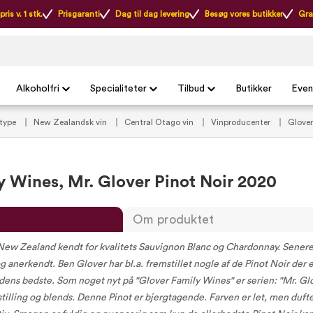
ris v. 1 stk.
Prisgaranti
Dag til dag levering
Besøg vores butikker
Gra
Alkoholfri
Specialiteter
Tilbud
Butikker
Even
ntype
New Zealandsk vin
Central Otago vin
Vinproducenter
Glover
ldMedVins anbefalinger
Vilde Favoritter
Udvalgte kundefavoritter
Vild
y Wines, Mr. Glover Pinot Noir 2020
Om produktet
ew Zealand kendt for kvalitets Sauvignon Blanc og Chardonnay. Senere
g anerkendt. Ben Glover har bl.a. fremstillet nogle af de Pinot Noir der 
ns bedste. Som noget nyt på "Glover Family Wines" er serien: "Mr. Glo
tilling og blends. Denne Pinot er bjergtagende. Farven er let, men duft