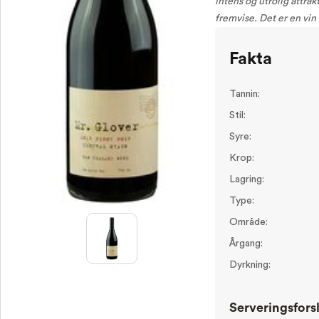
intens og utrolig attra
fremvise. Det er en vi
Fakta
Tannin:
Stil:
Syre:
Krop:
Lagring:
Type:
Område:
Årgang:
Dyrkning:
Serveringsfors