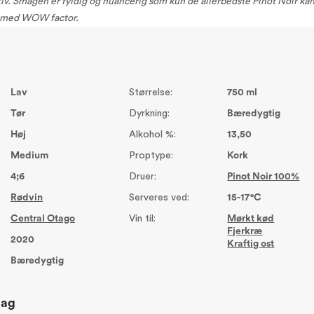
ktiv. Smagen er fyldig og nuancerig som kun de allerbedste Pinot Noir ka
n med WOW factor.
Lav
Størrelse:
750 ml
Tør
Dyrkning:
Bæredygtig
Høj
Alkohol %:
13,50
Medium
Proptype:
Kork
4;6
Druer:
Pinot Noir 100%
Rødvin
Serveres ved:
15-17°C
Central Otago
Vin til:
Mørkt kød
Fjerkræ
2020
Kraftig ost
Bæredygtig
lag