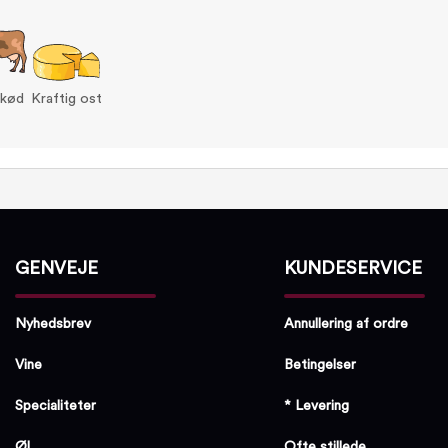
 kød
Kraftig ost
GENVEJE
KUNDESERVICE
Nyhedsbrev
Annullering af ordre
Vine
Betingelser
Specialiteter
* Levering
Øl
Ofte stillede