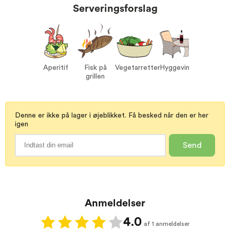
Serveringsforslag
Proptype:
Kork
Druer:
Grenache 100%
Serveres ved:
8-10°C
Vin til:
Aperitif
Aperitif
Fisk på
Vegetarretter
Hyggevin
Fisk på grillen
grillen
Vegetarretter
Hyggevin
Denne er ikke på lager i øjeblikket. Få besked når den er her
igen
Send
Anmeldelser
4.0
af 1 anmeldelser