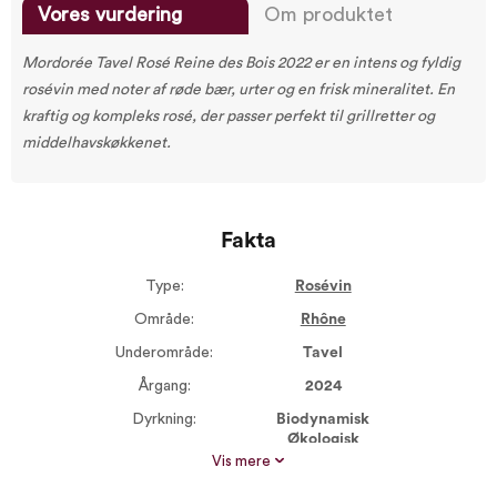
Vores vurdering
Om produktet
Mordorée Tavel Rosé Reine des Bois 2022 er en intens og fyldig
rosévin med noter af røde bær, urter og en frisk mineralitet. En
kraftig og kompleks rosé, der passer perfekt til grillretter og
middelhavskøkkenet.
Fakta
Type:
Rosévin
Område:
Rhône
Underområde:
Tavel
Årgang:
2024
Dyrkning:
Biodynamisk
Økologisk
Størrelse:
750 ml
Vis mere
Alkohol %:
14,00