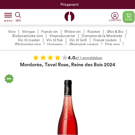
Prisgaranti
dehaze
KURV
LOG IND
SØG
MENU
Vine
Vintype
Fransk vin
Rhône vin
Rosévin
Øko & Bio
Biodynamiske vine
Vinproducenter
Domaine de la Mordorée
Vin til maden
Vin til fisk
Vin til Grill
Fransk rosévin
Økologiske vine
Hyggevin
Økologisk rosévin
Pink vine
Vin til aperitif
Vin til salat og grøntsagsretter
Tør rosévin
4.0
af 1 anmeldelser
Mordorée, Tavel Rose, Reine des Bois 2024