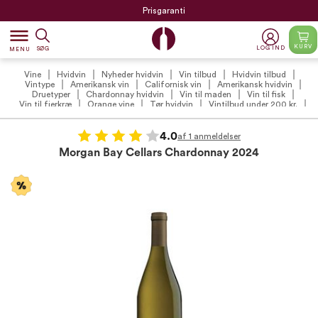
Prisgaranti
dehaze
KURV
LOG IND
SØG
MENU
Vine
Hvidvin
Nyheder hvidvin
Vin tilbud
Hvidvin tilbud
Vintype
Amerikansk vin
Californisk vin
Amerikansk hvidvin
Druetyper
Chardonnay hvidvin
Vin til maden
Vin til fisk
Vin til fjerkræ
Orange vine
Tør hvidvin
Vintilbud under 200 kr.
4.0
af 1 anmeldelser
Morgan Bay Cellars Chardonnay 2024