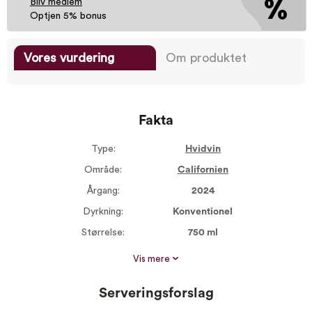
Bliv medlem
Optjen 5% bonus
Vores vurdering
Om produktet
Fakta
Type:
Hvidvin
Område:
Californien
Årgang:
2024
Dyrkning:
Konventionel
Størrelse:
750 ml
Alkohol %:
13,50
Vis mere
Proptype:
Kork
Serveringsforslag
Druer:
Chardonnay 100%