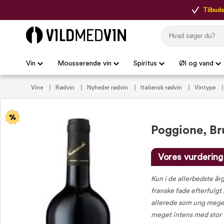
Tilbudsp
Vin
Mousserende vin
Spiritus
Øl og vand
Vine
Rødvin
Nyheder rødvin
Italiensk rødvin
Vintype
Vin til maden
Vin til oksekød
Røde vine
Brune vine
Vi
Poggione, Br
Vores vurdering
Kun i de allerbedste å
franske fade efterfulgt
allerede som ung meget
meget intens med stor f