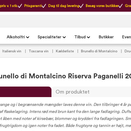
ris v. 1 stk.
Prisgaranti
Dag til dag levering
Besøg vores butikker
Gra
Alkoholfri
Specialiteter
Tilbud
Butikker
Even
Italiensk vin
Toscana vin
Kælderliste
Brunello di Montalcino
Dru
n tilbud
Rødvin tilbud
Sidste chance
unello di Montalcino Riserva Paganelli 2
Om produktet
rgange og i begrænsende mængder laves denne vin. Den tilbringer 4 år p
 af flaskelagring. Intens rød med brun kant fra den lange fadlagring. Duft
 åben med noter af kirsebær, blommer og krydderi fra fadlagringen. S
rugtrigdom og igen noter fra fadet. Både frugtsyre og tannin er højt, me