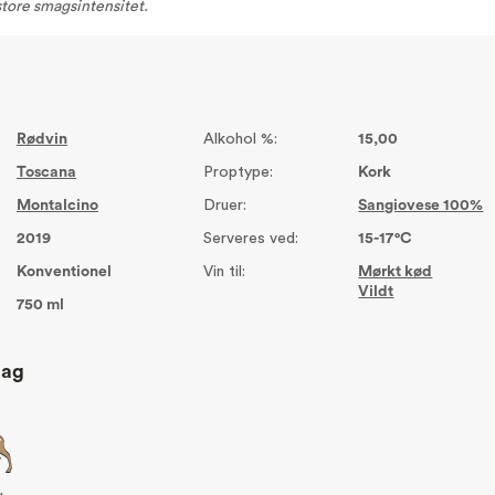
store smagsintensitet.
Rødvin
Alkohol %:
15,00
Toscana
Proptype:
Kork
Montalcino
Druer:
Sangiovese 100%
2019
Serveres ved:
15-17°C
Konventionel
Vin til:
Mørkt kød
Vildt
750 ml
lag