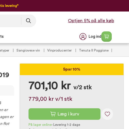
tis levering*
Optjen 5% på alle køb
Log ind
ts
etyper
Sangiovese vin
Vinproducenter
Tenuta Il Poggione
Spar 10%
019
701,10 kr
v/2 stk
779,00 kr
v/1 stk
å
en er
Læg i kurv
magen er
n flot
På lager online
-
Levering 1-2 dage