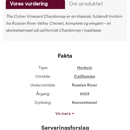
Vores vurdering
Om produktet
The Cutrer Vineyard Chardonnay er en klassisk, fuldendt hvidvin
fra Russian River Valley. Cremet, kompleks og elegant – et
skoleeksempel på californisk Chardonnay i topklasse.
Fakta
Type:
Hvidvin
Område:
Californien
Underområde:
Russian River
Årgang:
2023
Dyrkning:
Konventionel
Størrelse:
750 ml
Vis mere
Alkohol %:
13,80
Serveringsforslag
Proptype:
Skruelåg