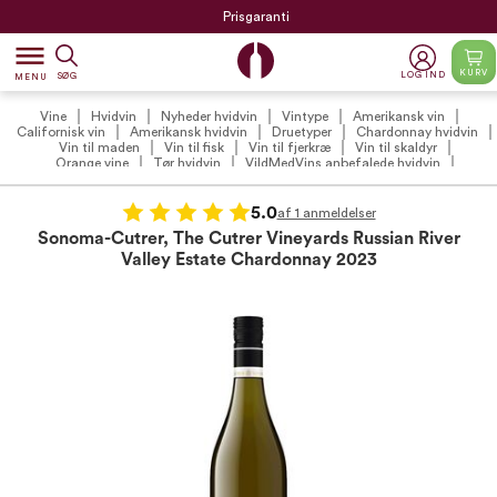
Prisgaranti
dehaze
KURV
LOG IND
SØG
MENU
Vine
Hvidvin
Nyheder hvidvin
Vintype
Amerikansk vin
Californisk vin
Amerikansk hvidvin
Druetyper
Chardonnay hvidvin
Vin til maden
Vin til fisk
Vin til fjerkræ
Vin til skaldyr
Orange vine
Tør hvidvin
VildMedVins anbefalede hvidvin
VildMedVins anbefalinger
Vilde Favoritter
VildMedVins anbefalede hvidvin (VIP)
Vinproducenter
Sonoma-Cutrer
5.0
af 1 anmeldelser
Sonoma-Cutrer, The Cutrer Vineyards Russian River
Valley Estate Chardonnay 2023