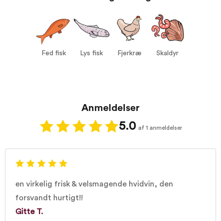
Druer:
Chardonnay 100%
Serveres ved:
8-12°C
Vin til:
Fed fisk
Lys fisk
Fed fisk
Lys fisk
Fjerkræ
Skaldyr
Fjerkræ
Skaldyr
Anmeldelser
5.0
af 1 anmeldelser
en virkelig frisk & velsmagende hvidvin, den
forsvandt hurtigt!!
Gitte T.