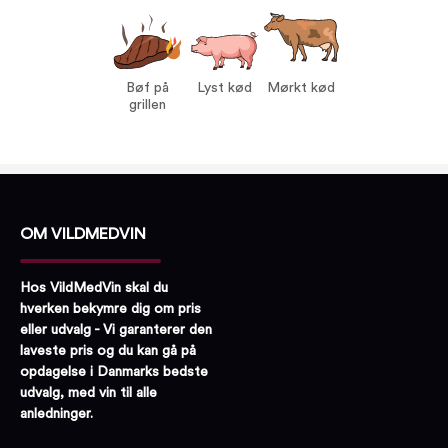
Vin til:
Bøf på grillen
Lyst kød
Mørkt kød
Bøf på
Lyst kød
Mørkt kød
grillen
OM VILDMEDVIN
Hos VildMedVin skal du
hverken bekymre dig om pris
eller udvalg - Vi garanterer den
laveste pris og du kan gå på
opdagelse i Danmarks bedste
udvalg, med vin til alle
anledninger.