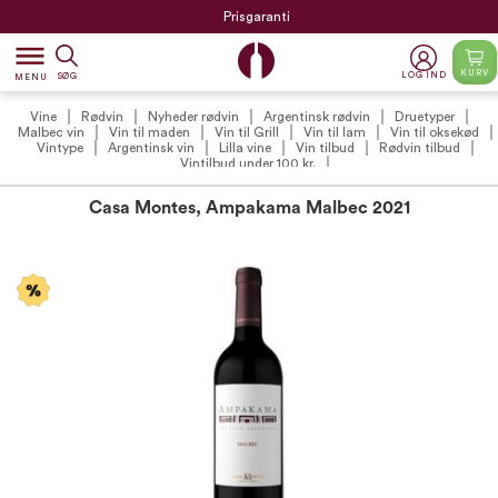
Prisgaranti
dehaze
KURV
LOG IND
SØG
MENU
Vine
Rødvin
Nyheder rødvin
Argentinsk rødvin
Druetyper
Malbec vin
Vin til maden
Vin til Grill
Vin til lam
Vin til oksekød
Vintype
Argentinsk vin
Lilla vine
Vin tilbud
Rødvin tilbud
Vintilbud under 100 kr.
Casa Montes, Ampakama Malbec 2021