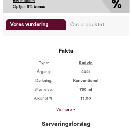
Bliv medlem
Optjen 5% bonus
Vores vurdering
Om produktet
Fakta
Type:
Rødvin
Årgang:
2021
Dyrkning:
Konventionel
Størrelse:
750 ml
Alkohol %:
13,00
Proptype:
Kork
Vis mere
Druer:
Malbec 100%
Serveringsforslag
Serveres ved:
15-17°C