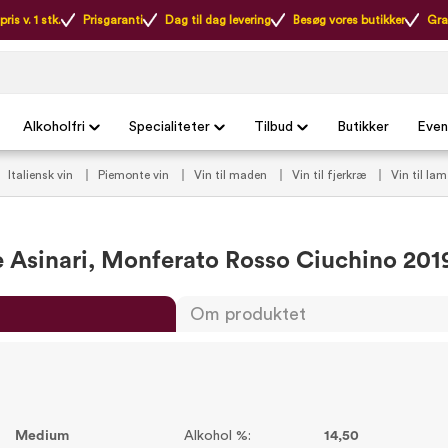
ris v. 1 stk.
Prisgaranti
Dag til dag levering
Besøg vores butikker
Gra
Alkoholfri
Specialiteter
Tilbud
Butikker
Even
Italiensk vin
Piemonte vin
Vin til maden
Vin til fjerkræ
Vin til la
ritter
VildMedVins anbefalinger
Vilde Favoritter
VildMedVins anbefaled
e Asinari, Monferato Rosso Ciuchino 201
Om produktet
Medium
Alkohol %:
14,50