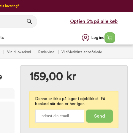
tis levering*
Optjen 5% på alle køb
Log ind
ts
m
Vin til oksekød
Røde vine
VildMedVin's anbefalede
e rødvin (VIP)
159,00 kr
9
Denne er ikke på lager i øjeblikket. Få
besked når den er her igen
Send