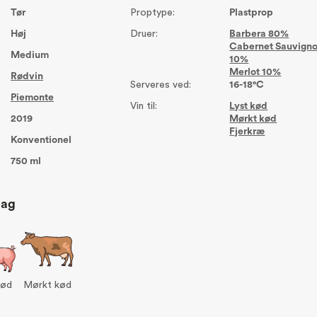
Tør
Proptype:
Plastprop
Høj
Druer:
Barbera 80%
Cabernet Sauvign
Medium
10%
Merlot 10%
Rødvin
Serveres ved:
16-18°C
Piemonte
Vin til:
Lyst kød
2019
Mørkt kød
Fjerkræ
Konventionel
750 ml
lag
kød
Mørkt kød