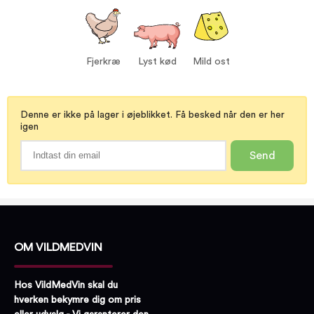
Dyrkning:
Konventionel
Størrelse:
750 ml
Alkohol %:
13,50
Fjerkræ
Lyst kød
Mild ost
Proptype:
Kork
Druer:
Gamay 100%
Serveres ved:
15-17°C
Denne er ikke på lager i øjeblikket. Få besked når den er her
igen
Vin til:
Fjerkræ
Mild ost
Send
Lyst kød
OM VILDMEDVIN
Hos VildMedVin skal du
hverken bekymre dig om pris