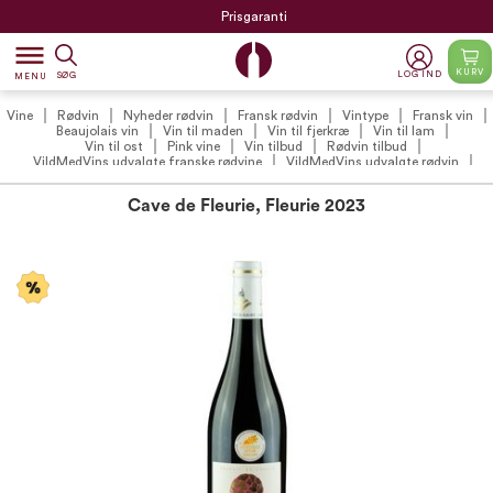
Prisgaranti
dehaze
KURV
LOG IND
SØG
MENU
Vine
Rødvin
Nyheder rødvin
Fransk rødvin
Vintype
Fransk vin
Beaujolais vin
Vin til maden
Vin til fjerkræ
Vin til lam
Vin til ost
Pink vine
Vin tilbud
Rødvin tilbud
VildMedVins udvalgte franske rødvine
VildMedVins udvalgte rødvin
VildMedVins anbefalinger
VildMedVins anbefalede franske vine
Vinproducenter
Cave de Fleurie
Beaujolais rødvin
Cave de Fleurie, Fleurie 2023
VildMedVins anbefalede rødvin (VIP)
Vintilbud under 200 kr.