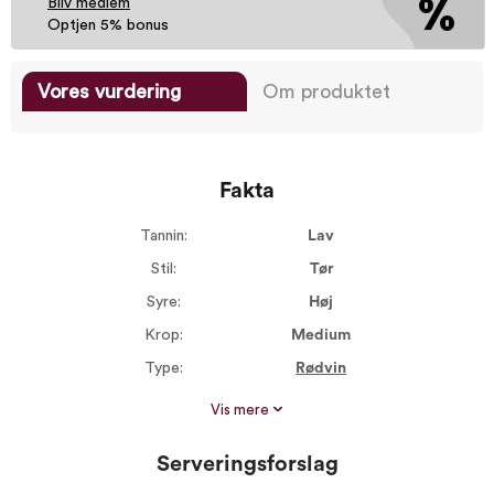
Bliv medlem
Optjen 5% bonus
Vores vurdering
Om produktet
Fakta
Tannin:
Lav
Stil:
Tør
Syre:
Høj
Krop:
Medium
Type:
Rødvin
Område:
Beaujolais
Vis mere
Underområde:
Fleurie
Serveringsforslag
Årgang:
2023