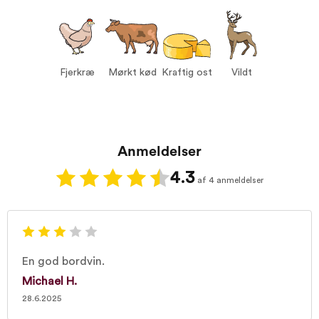
Vin til:
Mørkt kød
Kraftig ost
Vildt
Fjerkræ
Fjerkræ
Mørkt kød
Kraftig ost
Vildt
Anmeldelser
4.3
af 4 anmeldelser
En god bordvin.
Michael H.
28.6.2025