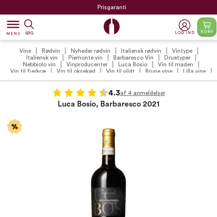
Prisgaranti
dehaze
KURV
LOG IND
SØG
MENU
Vine
Rødvin
Nyheder rødvin
Italiensk rødvin
Vintype
Italiensk vin
Piemonte vin
Barbaresco Vin
Druetyper
Nebbiolo vin
Vinproducenter
Luca Bosio
Vin til maden
Vin til fjerkræ
Vin til oksekød
Vin til vildt
Brune vine
Lilla vine
Vin tilbud
Rødvin tilbud
VildMedVins udvalgte rødvin
Italienske favoritter
VildMedVins anbefalinger
Vintilbud under 200 kr.
Vin til kraftige oste
4.3
af 4 anmeldelser
Luca Bosio, Barbaresco 2021