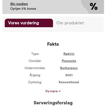
Bliv medlem
Optjen 5% bonus
Vores vurdering
Om produktet
Fakta
Type:
Rødvin
Område:
Piemonte
Underområde:
Barbaresco
Årgang:
2021
Dyrkning:
Konventionel
Størrelse:
750 ml
Vis mere
Alkohol %:
14,00
Serveringsforslag
Proptype:
Kork