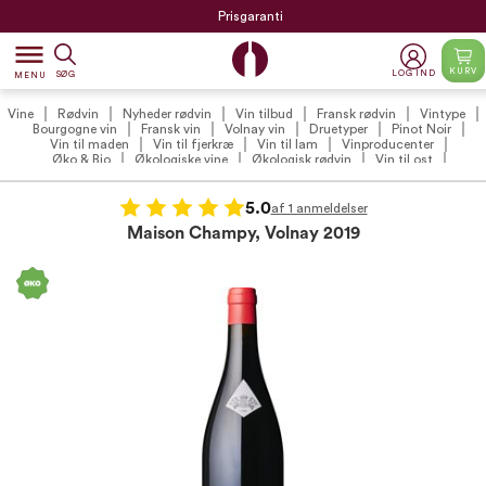
Prisgaranti
dehaze
KURV
LOG IND
SØG
MENU
Vine
Rødvin
Nyheder rødvin
Vin tilbud
Fransk rødvin
Vintype
Bourgogne vin
Fransk vin
Volnay vin
Druetyper
Pinot Noir
Vin til maden
Vin til fjerkræ
Vin til lam
Vinproducenter
Øko & Bio
Økologiske vine
Økologisk rødvin
Vin til ost
Røde vine
Bourgogne 2019
Bourgogne rødvin
5.0
af 1 anmeldelser
Maison Champy, Volnay 2019