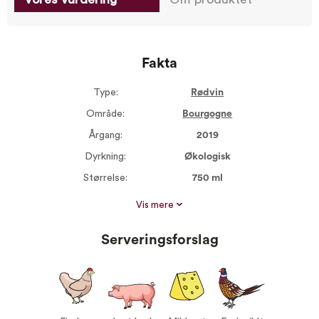
Fakta
Type:
Rødvin
Område:
Bourgogne
Årgang:
2019
Dyrkning:
Økologisk
Størrelse:
750 ml
Alkohol %:
14,00
Vis mere
Proptype:
Kork
Serveringsforslag
Druer:
Pinot Noir 100%
Serveres ved:
15-17°C
Vin til:
Fjerkræ
Lyst kød
Mild ost