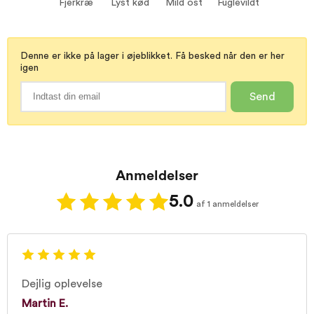
Fjerkræ
Lyst kød
Mild ost
Fuglevildt
Fuglevildt
Denne er ikke på lager i øjeblikket. Få besked når den er her
igen
Send
Anmeldelser
5.0
af 1 anmeldelser
Dejlig oplevelse
Martin E.