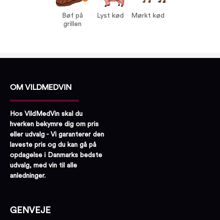
Mørkt kød
Bøf på
Lyst kød
Mørkt kød
grillen
OM VILDMEDVIN
Hos VildMedVin skal du
hverken bekymre dig om pris
eller udvalg - Vi garanterer den
laveste pris og du kan gå på
opdagelse i Danmarks bedste
udvalg, med vin til alle
anledninger.
GENVEJE