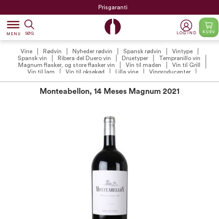
Prisgaranti
dehaze
KURV
LOG IND
SØG
MENU
Vine
Rødvin
Nyheder rødvin
Spansk rødvin
Vintype
Spansk vin
Ribera del Duero vin
Druetyper
Tempranillo vin
Magnum flasker, og store flasker vin
Vin til maden
Vin til Grill
Vin til lam
Vin til oksekød
Lilla vine
Vinproducenter
Bodegas Monteabellon
Spanske favoritter
VildMedVins udvalgte spanske rødvine
VildMedVins udvalgte rødvin
Monteabellon, 14 Meses Magnum 2021
VildMedVins anbefalinger
Vilde Favoritter
Udvalgte kundefavoritter
VildMedVins anbefalede rødvin (VIP)