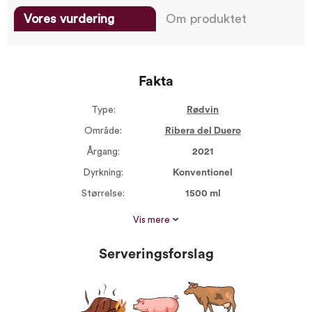
Vores vurdering
Om produktet
Fakta
Type:
Rødvin
Område:
Ribera del Duero
Årgang:
2021
Dyrkning:
Konventionel
Størrelse:
1500 ml
Alkohol %:
14,50
Vis mere
Proptype:
Kork
Serveringsforslag
Druer:
Tempranillo 100%
Serveres ved:
15-17°C
Vin til:
Bøf på grillen
Lyst kød