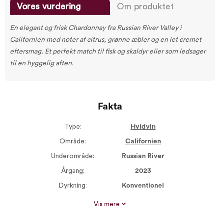
Vores vurdering
Om produktet
En elegant og frisk Chardonnay fra Russian River Valley i
Californien med noter af citrus, grønne æbler og en let cremet
eftersmag. Et perfekt match til fisk og skaldyr eller som ledsager
til en hyggelig aften.
Fakta
Type:
Hvidvin
Område:
Californien
Underområde:
Russian River
Årgang:
2023
Dyrkning:
Konventionel
Størrelse:
750 ml
Vis mere
Alkohol %:
13,80