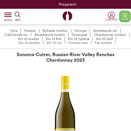
Prisgaranti
dehaze
KURV
LOG IND
SØG
MENU
Vine
Hvidvin
Nyheder hvidvin
Vintype
Amerikansk vin
Californisk vin
Amerikansk hvidvin
Druetyper
Chardonnay hvidvin
Vin til maden
Vin til fisk
Vin til fjerkræ
Vin til Grill
Vin til skaldyr
Vin til ost
Orange vine
Tør hvidvin
VildMedVins anbefalede hvidvin
VildMedVins anbefalinger
Vilde Favoritter
VildMedVins anbefalede hvidvin (VIP)
Sonoma-Cutrer, Russian River Valley Ranches
Vinproducenter
Sonoma-Cutrer
Chardonnay 2023