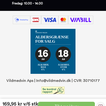
Fredag: 10.00 - 14.00
Vildmedvin Aps |
Info@vildmedvin.dk
| CVR: 30710177
169,95 kr
v/6 stk