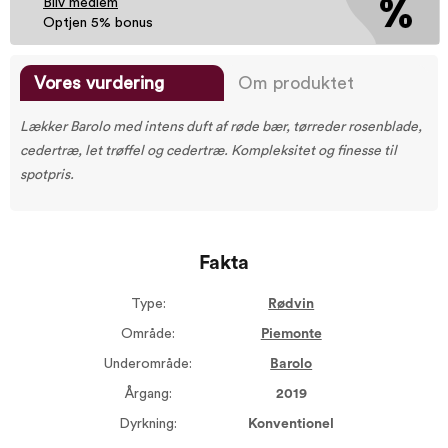
Bliv medlem
Optjen 5% bonus
Vores vurdering
Om produktet
Lækker Barolo med intens duft af røde bær, tørreder rosenblade,
cedertræ, let trøffel og cedertræ. Kompleksitet og finesse til
spotpris.
Fakta
Type:
Rødvin
Område:
Piemonte
Underområde:
Barolo
Årgang:
2019
Dyrkning:
Konventionel