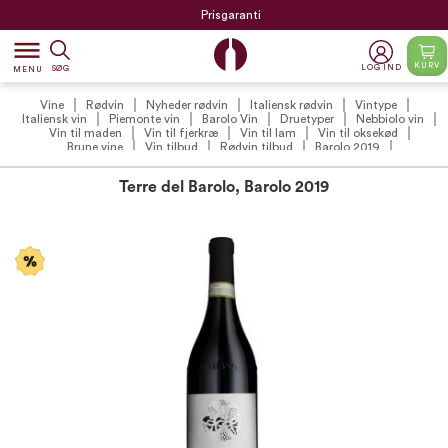
Prisgaranti
dehaze
KURV
LOG IND
SØG
MENU
Vine
Rødvin
Nyheder rødvin
Italiensk rødvin
Vintype
Italiensk vin
Piemonte vin
Barolo Vin
Druetyper
Nebbiolo vin
Vin til maden
Vin til fjerkræ
Vin til lam
Vin til oksekød
Brune vine
Vin tilbud
Rødvin tilbud
Barolo 2019
Vintilbud under 200 kr.
Terre del Barolo, Barolo 2019