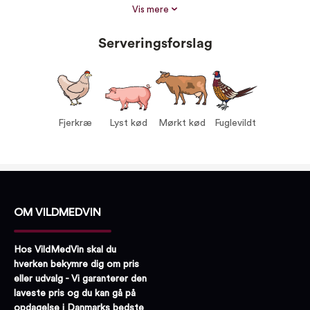
Størrelse:
750 ml
Vis mere
Alkohol %:
14,00
Serveringsforslag
Proptype:
Kork
Druer:
Nebbiolo 100%
Serveres ved:
15-17°C
Vin til:
Fjerkræ
Lyst kød
Fjerkræ
Lyst kød
Mørkt kød
Fuglevildt
Mørkt kød
Fuglevildt
OM VILDMEDVIN
Hos VildMedVin skal du
hverken bekymre dig om pris
eller udvalg - Vi garanterer den
laveste pris og du kan gå på
opdagelse i Danmarks bedste