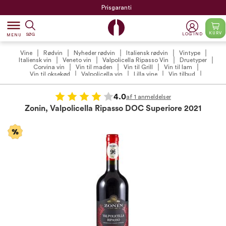
Prisgaranti
dehaze
KURV
LOG IND
SØG
MENU
Vine
Rødvin
Nyheder rødvin
Italiensk rødvin
Vintype
Italiensk vin
Veneto vin
Valpolicella Ripasso Vin
Druetyper
Corvina vin
Vin til maden
Vin til Grill
Vin til lam
Vin til oksekød
Valpolicella vin
Lilla vine
Vin tilbud
Rødvin tilbud
Vintilbud under 200 kr.
4.0
af 1 anmeldelser
Zonin, Valpolicella Ripasso DOC Superiore 2021