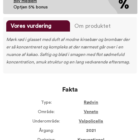
Bliv medlem
Optjen 5% bonus
Vores vurdering
Om produktet
Mørk rød i glasset med duft af modne kirsebær og brombær der
er så koncentreret og kompleks at der nærmest går over i en
nuance af kakao. Saftig og blød i smagen med flot sødmefuld
koncentration, smuk struktur og en lang vedvarende eftersmag.
Fakta
Type:
Rødvin
Område:
Veneto
Underområde:
Valpolicella
Årgang:
2021