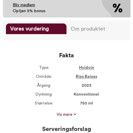
Bliv medlem
Optjen 5% bonus
Vores vurdering
Om produktet
Fakta
Type:
Hvidvin
Område:
Rias Baixas
Årgang:
2023
Dyrkning:
Konventionel
Størrelse:
750 ml
Alkohol %:
13,00
Vis mere
Proptype:
Kork
Serveringsforslag
Serveres ved:
8-10°C