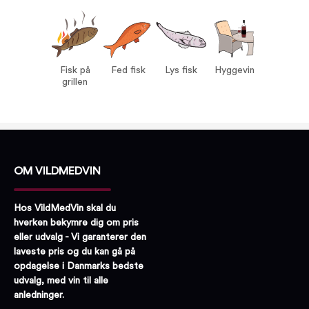
Vin til:
Fisk på grillen
Fed fisk
Lys fisk
Hyggevin
Fisk på
Fed fisk
Lys fisk
Hyggevin
grillen
OM VILDMEDVIN
Hos VildMedVin skal du
hverken bekymre dig om pris
eller udvalg - Vi garanterer den
laveste pris og du kan gå på
opdagelse i Danmarks bedste
udvalg, med vin til alle
anledninger.