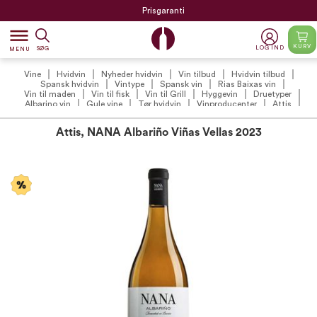
Prisgaranti
dehaze
KURV
LOG IND
SØG
MENU
Vine
Hvidvin
Nyheder hvidvin
Vin tilbud
Hvidvin tilbud
Spansk hvidvin
Vintype
Spansk vin
Rias Baixas vin
Vin til maden
Vin til fisk
Vin til Grill
Hyggevin
Druetyper
Albarino vin
Gule vine
Tør hvidvin
Vinproducenter
Attis
Sidste chance
Attis, NANA Albariño Viñas Vellas 2023