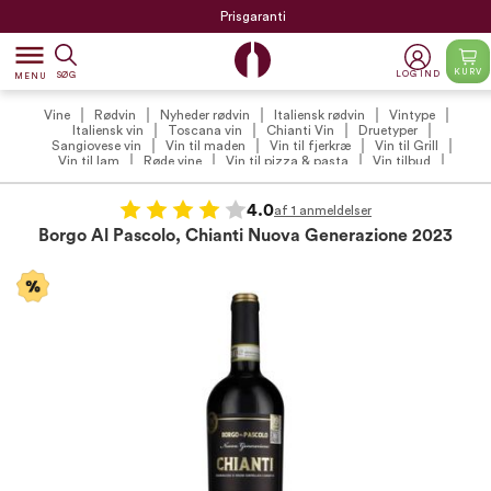
Prisgaranti
dehaze
KURV
LOG IND
SØG
MENU
Vine
Rødvin
Nyheder rødvin
Italiensk rødvin
Vintype
Italiensk vin
Toscana vin
Chianti Vin
Druetyper
Sangiovese vin
Vin til maden
Vin til fjerkræ
Vin til Grill
Vin til lam
Røde vine
Vin til pizza & pasta
Vin tilbud
Rødvin tilbud
Vintilbud under 100 kr.
International Chianti dag
4.0
af 1 anmeldelser
Borgo Al Pascolo, Chianti Nuova Generazione 2023