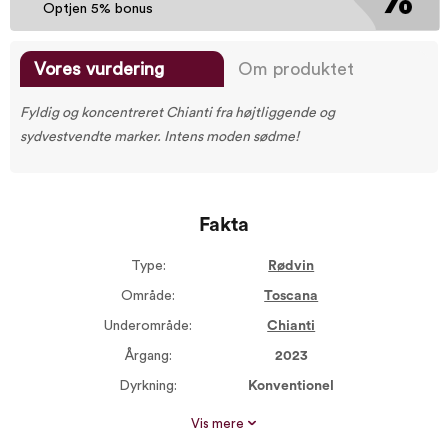
Optjen 5% bonus
Vores vurdering
Om produktet
Fyldig og koncentreret Chianti fra højtliggende og
sydvestvendte marker. Intens moden sødme!
Fakta
Type:
Rødvin
Område:
Toscana
Underområde:
Chianti
Årgang:
2023
Dyrkning:
Konventionel
Størrelse:
750 ml
Vis mere
Alkohol %:
13,00