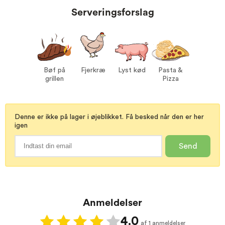
Serveringsforslag
Proptype:
Kork
Druer:
Sangiovese 90%
Tannat 10%
Serveres ved:
15-17°C
Vin til:
Bøf på grillen
Bøf på
Fjerkræ
Lyst kød
Pasta &
Fjerkræ
grillen
Pizza
Lyst kød
Pasta & Pizza
Denne er ikke på lager i øjeblikket. Få besked når den er her
igen
Send
Anmeldelser
4.0
af 1 anmeldelser