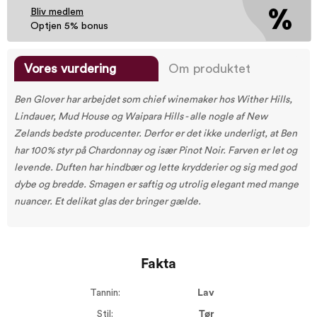
Bliv medlem
Optjen 5% bonus
Vores vurdering
Om produktet
Ben Glover har arbejdet som chief winemaker hos Wither Hills,
Lindauer, Mud House og Waipara Hills - alle nogle af New
Zelands bedste producenter. Derfor er det ikke underligt, at Ben
har 100% styr på Chardonnay og især Pinot Noir. Farven er let og
levende. Duften har hindbær og lette krydderier og sig med god
dybe og bredde. Smagen er saftig og utrolig elegant med mange
nuancer. Et delikat glas der bringer gælde.
Fakta
Tannin:
Lav
Stil:
Tør