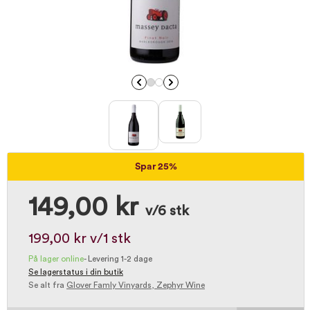
Spar 25%
149,00 kr
v/6 stk
199,00 kr
v/1 stk
På lager online
-
Levering 1-2 dage
Se lagerstatus i din butik
Se alt fra
Glover Famly Vinyards, Zephyr Wine