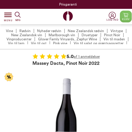
Prisgaranti
dehaze
KURV
LOG IND
SØG
MENU
Vine
Rødvin
Nyheder rødvin
New Zealandsk rødvin
Vintype
New Zealandsk vin
Marlborough vin
Druetyper
Pinot Noir
Vinproducenter
Glover Famly Vinyards, Zephyr Wine
Vin til maden
Vin til lam
Vin til ost
Pink vine
Vin til salat og grøntsagsretter
Vin tilbud
Rødvin tilbud
VildMedVins udvalgte rødvin
VildMedVins anbefalinger
International Pinot Noir Dag
VildMedVins anbefalede rødvin (VIP)
Vintilbud under 200 kr.
Påske
5.0
af 1 anmeldelser
Påskevin
Massey Dacta, Pinot Noir 2022