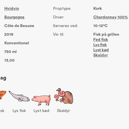
Hvidvin
Proptype:
Kork
Bourgogne
Druer:
Chardonnay 100%
Côte de Beaune
Serveres ved:
10-12°C
2019
Vin til:
Fisk på grillen
Fed fisk
Konventionel
Lys fisk
Lyst kød
750 ml
Skaldyr
13,00
lag
isk
Lys fisk
Lyst kød
Skaldyr