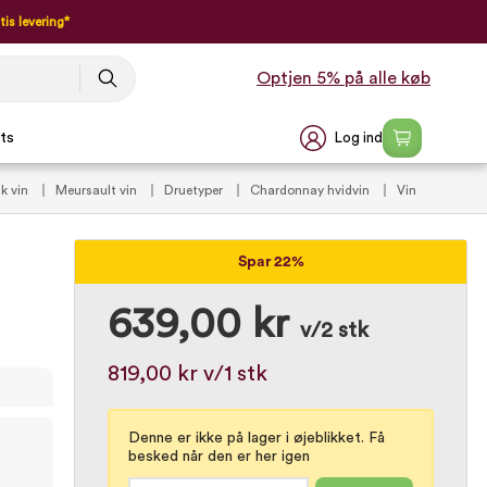
tis levering*
Optjen 5% på alle køb
Log ind
ts
k vin
Meursault vin
Druetyper
Chardonnay hvidvin
Vin
Spar 22%
639,00 kr
v/2 stk
819,00 kr
v/1 stk
Denne er ikke på lager i øjeblikket. Få
besked når den er her igen