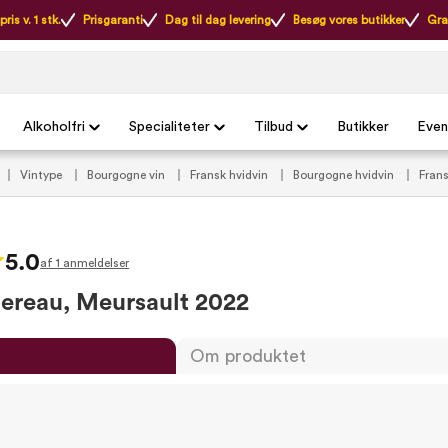
ris v. 1 stk.
Prisgaranti
Dag til dag levering
Besøg vores butikker
Gra
Alkoholfri
Specialiteter
Tilbud
Butikker
Even
Vintype
Bourgogne vin
Fransk hvidvin
Bourgogne hvidvin
Frans
dyr
Gule vine
Tør hvidvin
5.0
af 1 anmeldelser
ereau, Meursault 2022
Om produktet