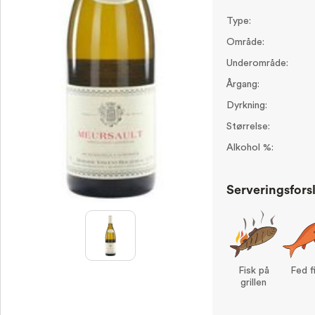
Type:
Område:
Underområde:
Årgang:
Dyrkning:
Størrelse:
Alkohol %:
Serveringsfors
Fisk på
Fed f
grillen