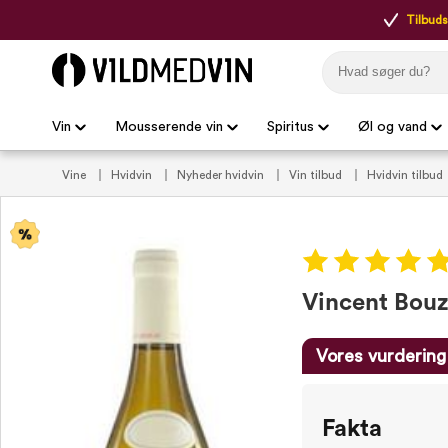
Tilbudsp
Vin
Mousserende vin
Spiritus
Øl og vand
Vine
Hvidvin
Nyheder hvidvin
Vin tilbud
Hvidvin tilbud
til maden
Vin til fisk
Vin til Grill
Vin til lam
Vin til skal
Vincent Bouz
Vores vurdering
Fakta