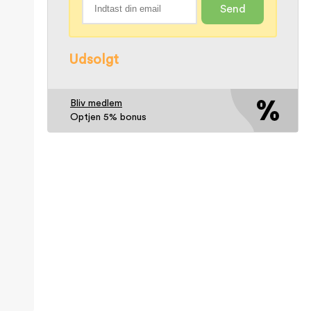
Send
Udsolgt
Bliv medlem
Optjen 5% bonus