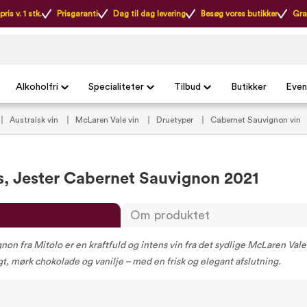
ris v. 1 stk.
Prisgaranti
Dag til dag levering
Besøg vores butikker
Gra
Alkoholfri
Specialiteter
Tilbud
Butikker
Even
Australsk vin
McLaren Vale vin
Druetyper
Cabernet Sauvignon vin
 udvalgte rødvin
VildMedVins anbefalinger
VildMedVins udvalgte austral
, Jester Cabernet Sauvignon 2021
Om produktet
on fra Mitolo er en kraftfuld og intens vin fra det sydlige McLaren Val
t, mørk chokolade og vanilje – med en frisk og elegant afslutning.