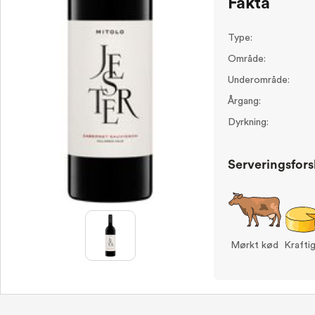
Fakta
Type:
Område:
Underområde:
Årgang:
Dyrkning:
Serveringsfors
Mørkt kød
Krafti