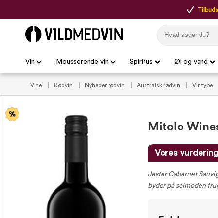
Tilbudsp
Vin
Mousserende vin
Spiritus
Øl og vand
Vine
Rødvin
Nyheder rødvin
Australsk rødvin
Vintype
oksekød
Lilla vine
Vin tilbud
Rødvin tilbud
VildMedVins
under 200 kr.
Vin til kraftige oste
Mitolo Wines
Vores vurdering
Jester Cabernet Sauvign
byder på solmoden frug