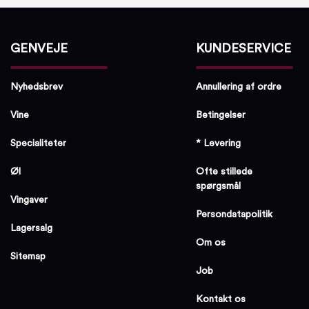
GENVEJE
KUNDESERVICE
Nyhedsbrev
Annullering af ordre
Vine
Betingelser
Specialiteter
* Levering
Øl
Ofte stillede
spørgsmål
Vingaver
Persondatapolitik
Lagersalg
Om os
Sitemap
Job
Kontakt os