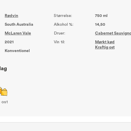
Rødvin
Størrelse:
750 ml
South Australia
Alkohol %:
14,50
McLaren Vale
Druer:
Cabernet Sauvign
2021
Vin til:
Mørkt kød
Kraftig ost
Konventionel
lag
g ost