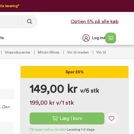
tis levering*
Optjen 5% på alle køb
Log ind
ts
Vinproducenter
Mitolo Wines
Vin til maden
Vin til
ske rødvine
VildMedVins anbefalede rødvin (VIP)
Vintilbud
Spar 25%
149,00 kr
v/6 stk
199,00 kr
v/1 stk
e. Den
Læg i kurv
På lager online
(6 stk)
-
Levering 1-2 dage