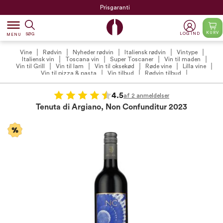
Prisgaranti
dehaze
KURV
LOG IND
SØG
MENU
Vine
Rødvin
Nyheder rødvin
Italiensk rødvin
Vintype
Italiensk vin
Toscana vin
Super Toscaner
Vin til maden
Vin til Grill
Vin til lam
Vin til oksekød
Røde vine
Lilla vine
Vin til pizza & pasta
Vin tilbud
Rødvin tilbud
Vintilbud under 100 kr.
Vinproducenter
Tenuta di Argiano
4.5
af 2 anmeldelser
Tenuta di Argiano, Non Confunditur 2023