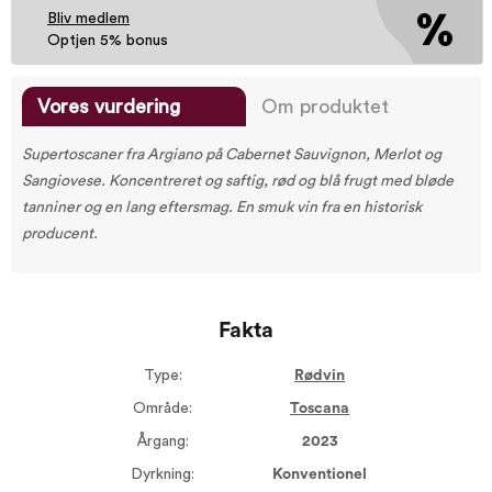
Bliv medlem
Optjen 5% bonus
Vores vurdering
Om produktet
Supertoscaner fra Argiano på Cabernet Sauvignon, Merlot og
Sangiovese. Koncentreret og saftig, rød og blå frugt med bløde
tanniner og en lang eftersmag. En smuk vin fra en historisk
producent.
Fakta
Type:
Rødvin
Område:
Toscana
Årgang:
2023
Dyrkning:
Konventionel