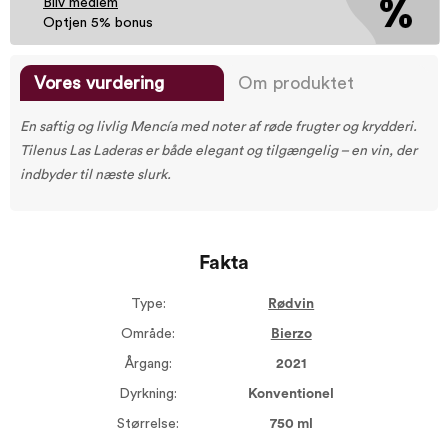
Bliv medlem
Optjen 5% bonus
Vores vurdering
Om produktet
En saftig og livlig Mencía med noter af røde frugter og krydderi.
Tilenus Las Laderas er både elegant og tilgængelig – en vin, der
indbyder til næste slurk.
Fakta
Type:
Rødvin
Område:
Bierzo
Årgang:
2021
Dyrkning:
Konventionel
Størrelse:
750 ml