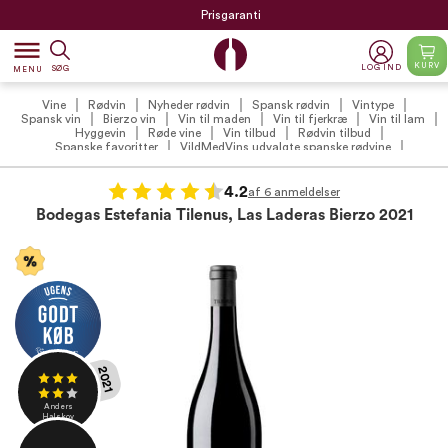
Prisgaranti
dehaze
KURV
LOG IND
SØG
MENU
Vine
Rødvin
Nyheder rødvin
Spansk rødvin
Vintype
Spansk vin
Bierzo vin
Vin til maden
Vin til fjerkræ
Vin til lam
Hyggevin
Røde vine
Vin tilbud
Rødvin tilbud
Spanske favoritter
VildMedVins udvalgte spanske rødvine
VildMedVins udvalgte rødvin
VildMedVins anbefalinger
Julens favoritter 2026
Julevin 2026
VildMedVins anbefalede rødvin (VIP)
Vintilbud under 200 kr.
4.2
af 6 anmeldelser
Anmeldte vine
Din Vinguide
Vinproducenter
Bodegas Estefania Tilenus, Las Laderas Bierzo 2021
Bodegas Estefania - Tilenus
Druetyper
Mencia vin
Påske
Påskevin
2021
Anders
Halskov